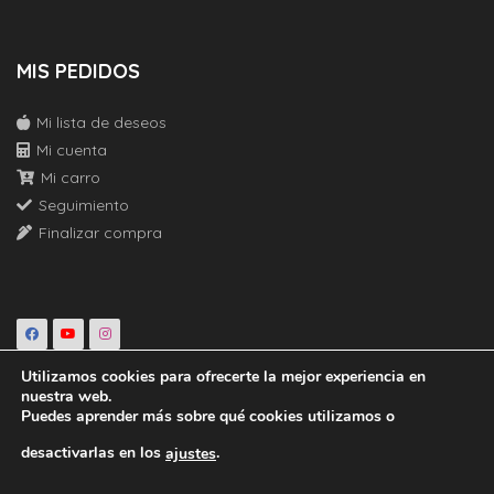
MIS PEDIDOS
Mi lista de deseos
Mi cuenta
Mi carro
Seguimiento
Finalizar compra
Utilizamos cookies para ofrecerte la mejor experiencia en
nuestra web.
Copyright © 2025 ·
ZITRO Comunicación
·. All Right Reserved.
Puedes aprender más sobre qué cookies utilizamos o
desactivarlas en los
.
ajustes