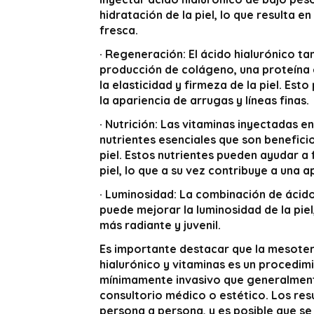
hidratación de la piel, lo que resulta e
fresca.
·
Regeneración:
El ácido hialurónico ta
producción de colágeno, una proteína
la elasticidad y firmeza de la piel. Est
la apariencia de arrugas y líneas finas.
·
Nutrición:
Las vitaminas inyectadas en
nutrientes esenciales que son beneficio
piel. Estos nutrientes pueden ayudar a f
piel, lo que a su vez contribuye a una 
·
Luminosidad:
La combinación de ácido 
puede mejorar la luminosidad de la pie
más radiante y juvenil.
Es importante destacar que la mesote
hialurónico y vitaminas es un procedim
mínimamente invasivo que generalmente
consultorio médico o estético. Los res
persona a persona, y es posible que se