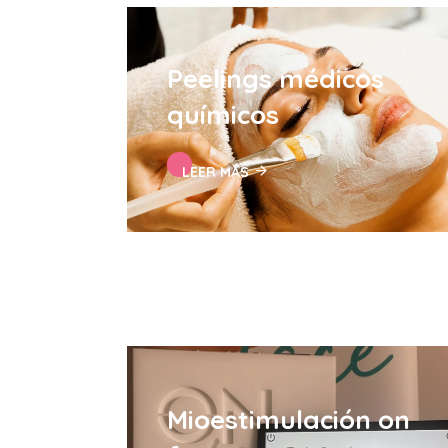
Peelings médicos
químicos
LEER MÁS
Mioestimulación on