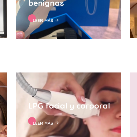
benignas
LEER MÁS
LPG facial y corporal
LEER MÁS