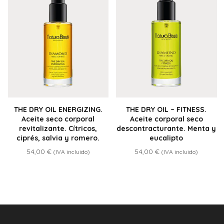
THE DRY OIL ENERGIZING.
THE DRY OIL – FITNESS.
Aceite seco corporal
Aceite corporal seco
revitalizante. Cítricos,
descontracturante. Menta y
ciprés, salvia y romero.
eucalipto
54,00
€
54,00
€
(IVA incluido)
(IVA incluido)